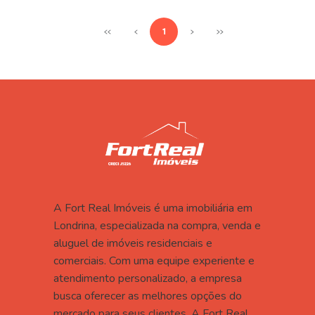
APARTAMENTO
CONDOMINIO RESIDENCIAL LUCI DELLA
<<
<
1
>
>>
VITTA.
R$ 200.000,00
Residencial Verona - Londrina
Apto 2 quartos, semi novo com armários na cozinha, quarto e wc. sala
com sacada.
2 quarto(s)
1 vaga(s) de garagem
1 banheiro(s)
58 m² privativos
70 m² totais
ENTRE EM CONTATO AGORA MESMO
A Fort Real Imóveis é uma imobiliária em
Londrina, especializada na compra, venda e
aluguel de imóveis residenciais e
comerciais. Com uma equipe experiente e
atendimento personalizado, a empresa
busca oferecer as melhores opções do
mercado para seus clientes. A Fort Real