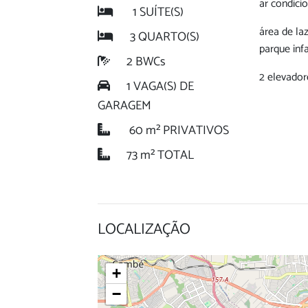
ar condici
1 SUÍTE(S)
área de la
3 QUARTO(S)
parque infa
2 BWCs
2 elevador
1 VAGA(S) DE
GARAGEM
60 m² PRIVATIVOS
73 m² TOTAL
LOCALIZAÇÃO
+
−