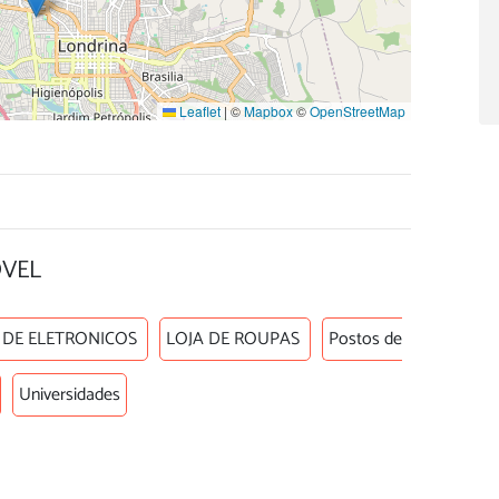
Leaflet
|
©
Mapbox
©
OpenStreetMap
ÓVEL
 DE ELETRONICOS
LOJA DE ROUPAS
Postos de
Universidades