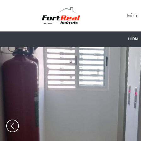
Início
MÍDIA
‹