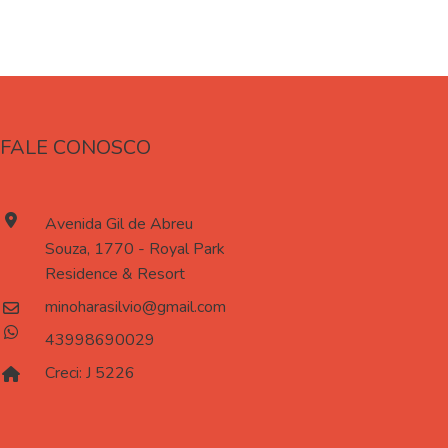
FALE CONOSCO
Avenida Gil de Abreu
Souza, 1770 - Royal Park
Residence & Resort
minoharasilvio@gmail.com
43998690029
Creci: J 5226